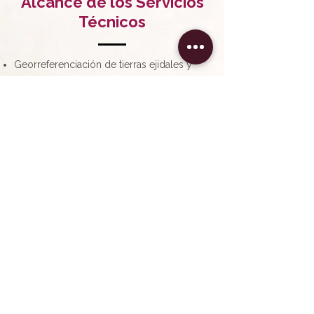
Alcance de los Servicios
Técnicos
Georreferenciación de tierras ejidales y
comunales
Levantamientos topográficos y apoyo
cartográfico
Rectificación y análisis de planos
Revisión técnica de superficies,
colindancias y delimitaciones
Soporte técnico para regularización y
documentación agraria
Visualización y análisis territorial para
asuntos jurídicos
Apoyo técnico en proyectos de
infraestructura, derechos de vía y
propiedad social.
Contacto